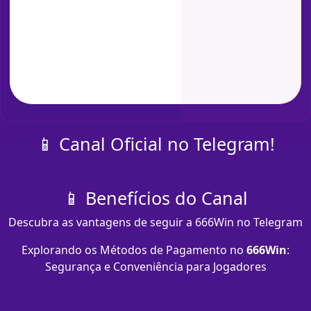
📱 Canal Oficial no Telegram!
📱 Benefícios do Canal
Descubra as vantagens de seguir a 666Win no Telegram
Explorando os Métodos de Pagamento no
666Win
:
Segurança e Conveniência para Jogadores