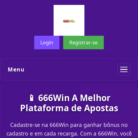
Login
Registrar-se
Menu
📱 666Win A Melhor
Plataforma de Apostas
Cadastre-se na 666Win para ganhar bônus no
cadastro e em cada recarga. Com a 666Win, você