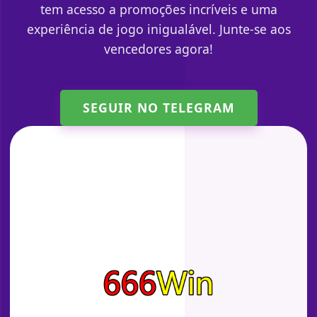
tem acesso a promoções incríveis e uma
experiência de jogo inigualável. Junte-se aos
vencedores agora!
SEGUIR NO TELEGRAM