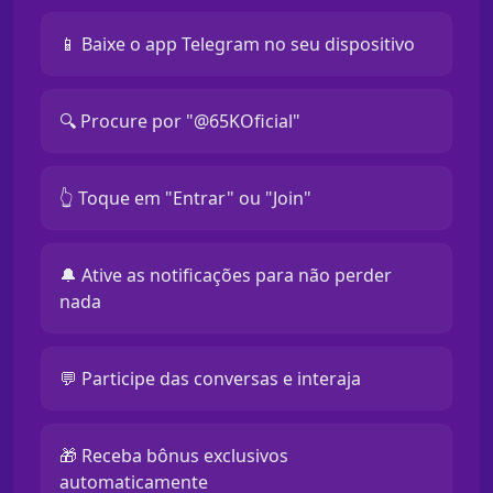
📱 Baixe o app Telegram no seu dispositivo
🔍 Procure por "@65KOficial"
👆 Toque em "Entrar" ou "Join"
🔔 Ative as notificações para não perder
nada
💬 Participe das conversas e interaja
🎁 Receba bônus exclusivos
automaticamente