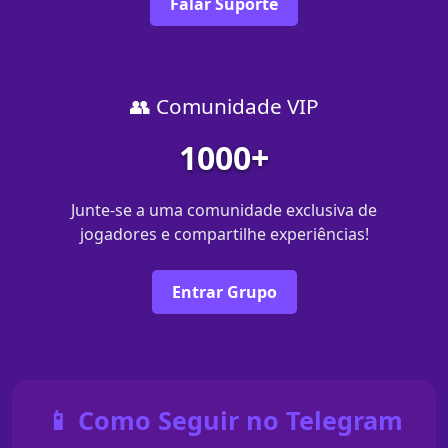
Falar Suporte
👥 Comunidade VIP
1000+
Junte-se a uma comunidade exclusiva de
jogadores e compartilhe experiências!
Entrar Grupo
📱 Como Seguir no Telegram