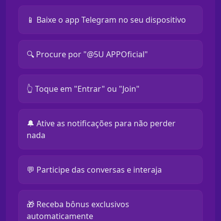
📱 Baixe o app Telegram no seu dispositivo
🔍 Procure por "@5U APPOficial"
👆 Toque em "Entrar" ou "Join"
🔔 Ative as notificações para não perder
nada
💬 Participe das conversas e interaja
🎁 Receba bônus exclusivos
automaticamente