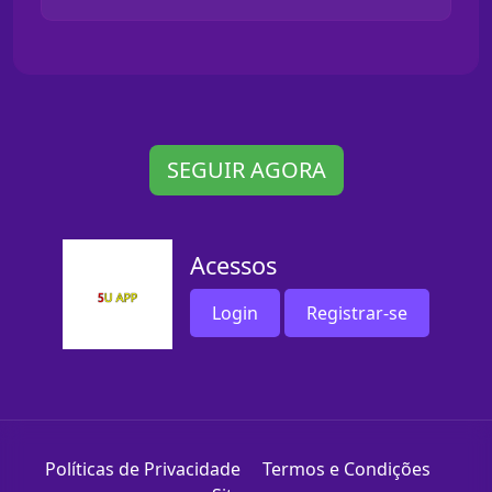
SEGUIR AGORA
Acessos
Login
Registrar-se
Políticas de Privacidade
Termos e Condições