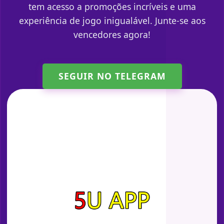
tem acesso a promoções incríveis e uma
experiência de jogo inigualável. Junte-se aos
vencedores agora!
SEGUIR NO TELEGRAM