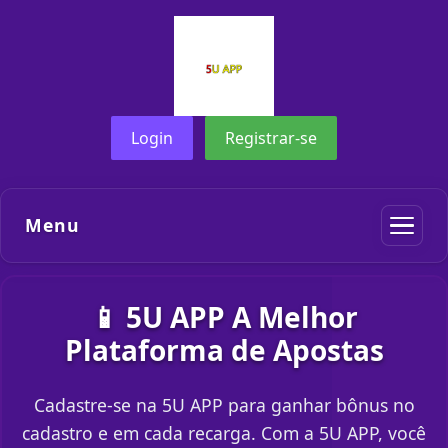
Login
Registrar-se
Menu
📱 5U APP A Melhor
Plataforma de Apostas
Cadastre-se na 5U APP para ganhar bônus no
cadastro e em cada recarga. Com a 5U APP, você