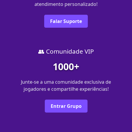
atendimento personalizado!
Falar Suporte
👥 Comunidade VIP
1000+
Junte-se a uma comunidade exclusiva de
jogadores e compartilhe experiências!
Entrar Grupo