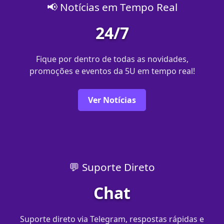
📢 Notícias em Tempo Real
24/7
Fique por dentro de todas as novidades,
promoções e eventos da 5U em tempo real!
Ver Notícias
💬 Suporte Direto
Chat
Suporte direto via Telegram, respostas rápidas e