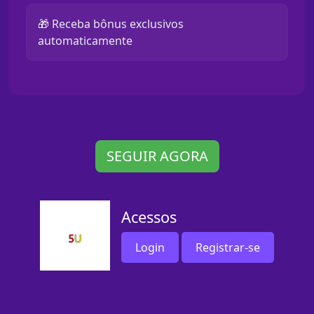
🎁 Receba bônus exclusivos
automaticamente
SEGUIR AGORA
Acessos
Login
Registrar-se