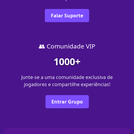
Falar Suporte
👥 Comunidade VIP
1000+
Junte-se a uma comunidade exclusiva de
jogadores e compartilhe experiências!
Entrar Grupo