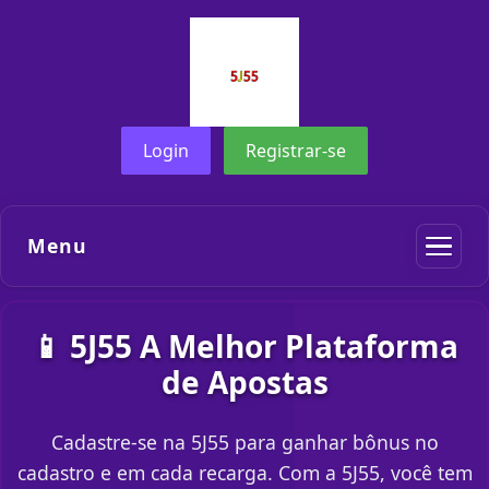
Login
Registrar-se
Menu
📱 5J55 A Melhor Plataforma
de Apostas
Cadastre-se na 5J55 para ganhar bônus no
cadastro e em cada recarga. Com a 5J55, você tem