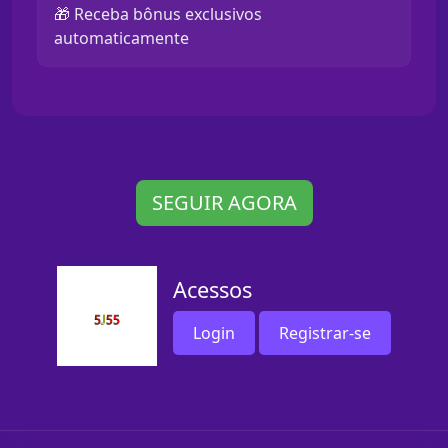
🎁 Receba bônus exclusivos
automaticamente
SEGUIR AGORA
Acessos
Login
Registrar-se