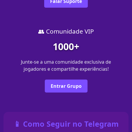
Falar Suporte
👥 Comunidade VIP
1000+
Junte-se a uma comunidade exclusiva de
jogadores e compartilhe experiências!
Entrar Grupo
📱 Como Seguir no Telegram