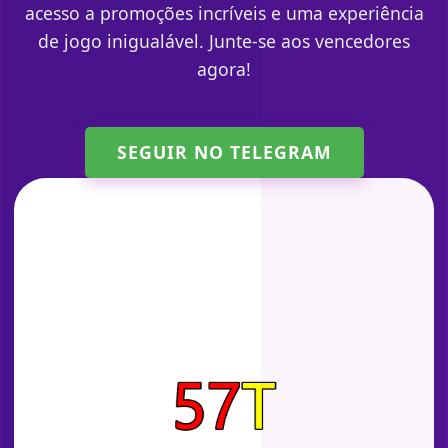
acesso a promoções incríveis e uma experiência
de jogo inigualável. Junte-se aos vencedores
agora!
SEGUIR NO TELEGRAM