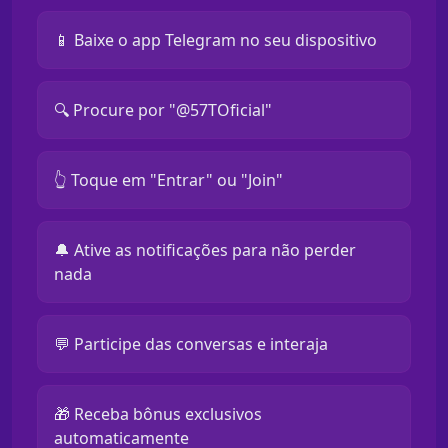
📱 Baixe o app Telegram no seu dispositivo
🔍 Procure por "@57TOficial"
👆 Toque em "Entrar" ou "Join"
🔔 Ative as notificações para não perder
nada
💬 Participe das conversas e interaja
🎁 Receba bônus exclusivos
automaticamente