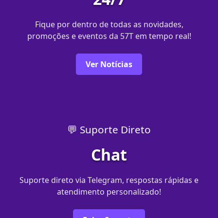
Fique por dentro de todas as novidades,
promoções e eventos da 57T em tempo real!
Ver Notícias
💬 Suporte Direto
Chat
Suporte direto via Telegram, respostas rápidas e
atendimento personalizado!