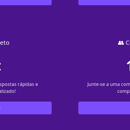
reto
👥 
t
espostas rápidas e
Junte-se a uma com
lizado!
compa
e