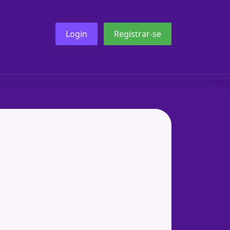
Login
Registrar-se