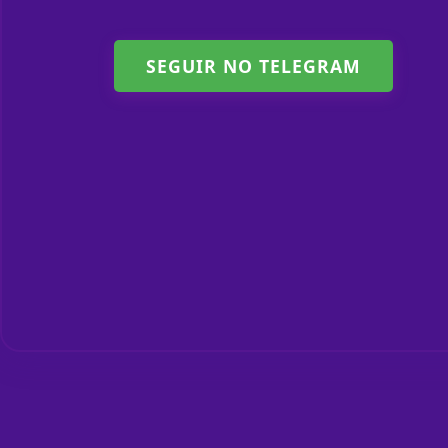
SEGUIR NO TELEGRAM