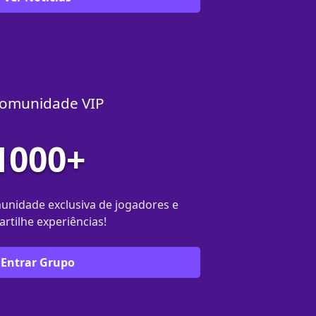
Comunidade VIP
1000+
unidade exclusiva de jogadores e
rtilhe experiências!
Entrar Grupo