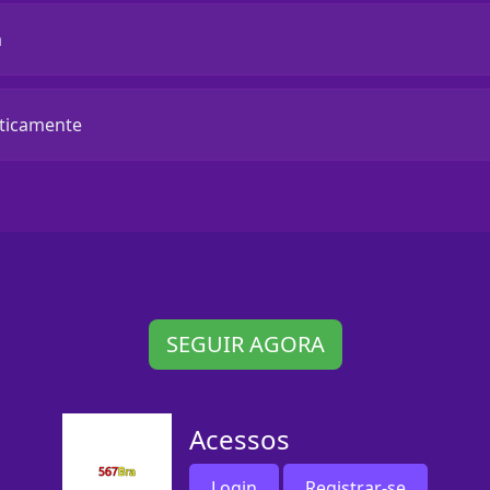
a
aticamente
SEGUIR AGORA
Acessos
Login
Registrar-se