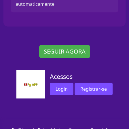
automaticamente
SEGUIR AGORA
Acessos
Login
Registrar-se