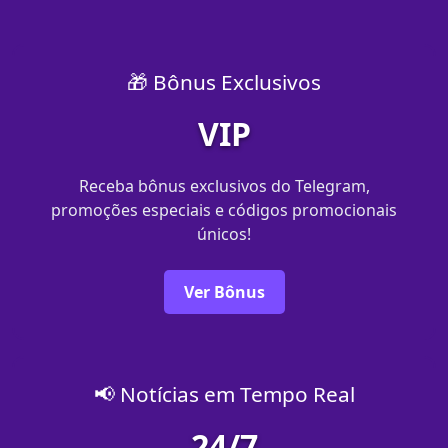
🎁 Bônus Exclusivos
VIP
Receba bônus exclusivos do Telegram,
promoções especiais e códigos promocionais
únicos!
Ver Bônus
📢 Notícias em Tempo Real
24/7