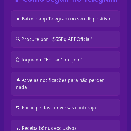
📱 Baixe o app Telegram no seu dispositivo
🔍 Procure por "@55Pg APPOficial"
👆 Toque em "Entrar" ou "Join"
🔔 Ative as notificações para não perder
nada
💬 Participe das conversas e interaja
🎁 Receba bônus exclusivos