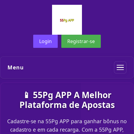
Login
Registrar-se
Menu
📱 55Pg APP A Melhor
Plataforma de Apostas
Cadastre-se na 55Pg APP para ganhar bônus no
cadastro e em cada recarga. Com a 55Pg APP,