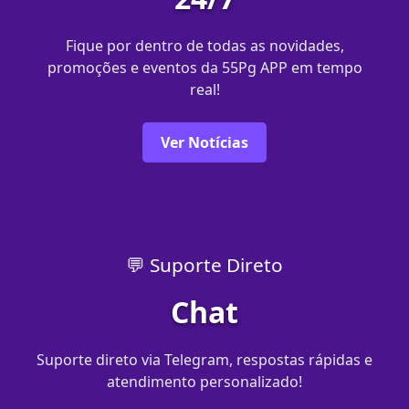
Fique por dentro de todas as novidades,
promoções e eventos da 55Pg APP em tempo
real!
Ver Notícias
💬 Suporte Direto
Chat
Suporte direto via Telegram, respostas rápidas e
atendimento personalizado!