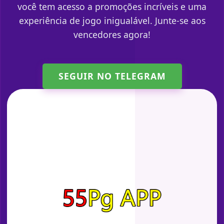
você tem acesso a promoções incríveis e uma
experiência de jogo inigualável. Junte-se aos
vencedores agora!
SEGUIR NO TELEGRAM