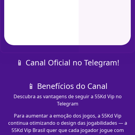
📱 Canal Oficial no Telegram!
📱 Benefícios do Canal
Descubra as vantagens de seguir a 55Kd Vip no
Telegram
Para aumentar a emoção dos jogos, a 55Kd Vip
continua otimizando o design das jogabilidades — a
55Kd Vip Brasil quer que cada jogador jogue com