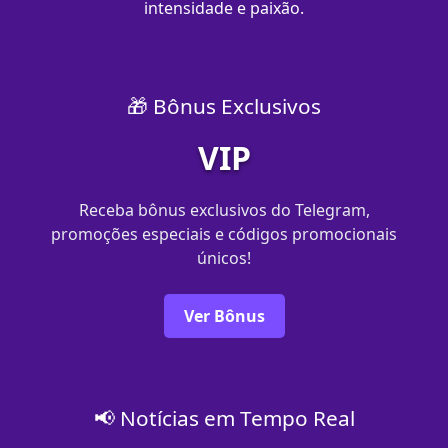
intensidade e paixão.
🎁 Bônus Exclusivos
VIP
Receba bônus exclusivos do Telegram,
promoções especiais e códigos promocionais
únicos!
Ver Bônus
📢 Notícias em Tempo Real