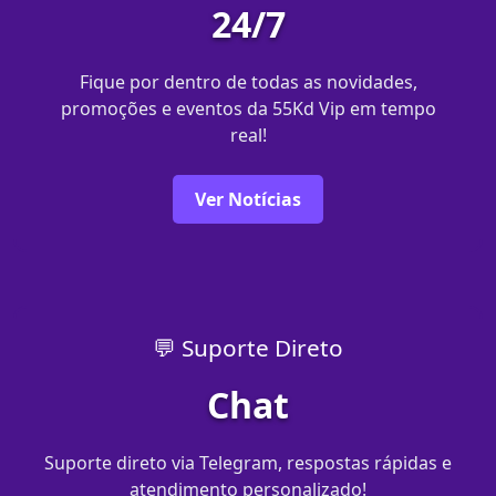
24/7
Fique por dentro de todas as novidades,
promoções e eventos da 55Kd Vip em tempo
real!
Ver Notícias
💬 Suporte Direto
Chat
Suporte direto via Telegram, respostas rápidas e
atendimento personalizado!