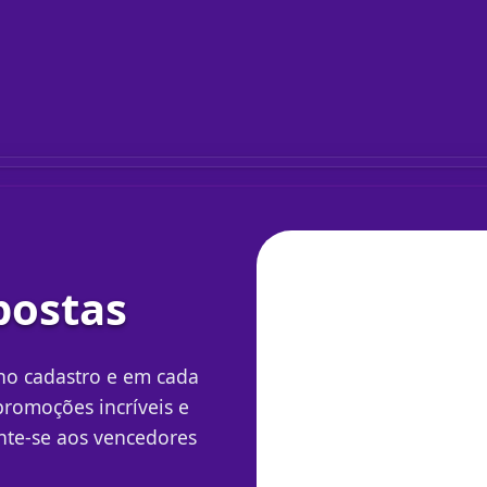
postas
no cadastro e em cada
promoções incríveis e
unte-se aos vencedores