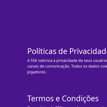
Políticas de Privacida
A 55K valoriza a privacidade de seus usuár
canais de comunicação. Todos os dados cole
jogadores.
Termos e Condições