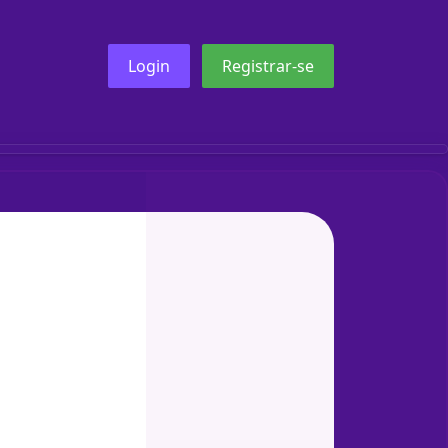
Login
Registrar-se