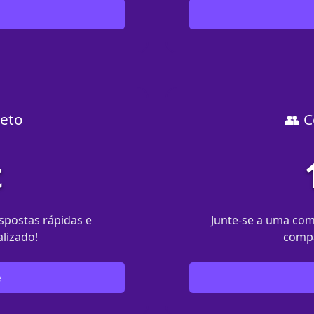
reto
👥 
t
espostas rápidas e
Junte-se a uma com
lizado!
compa
e