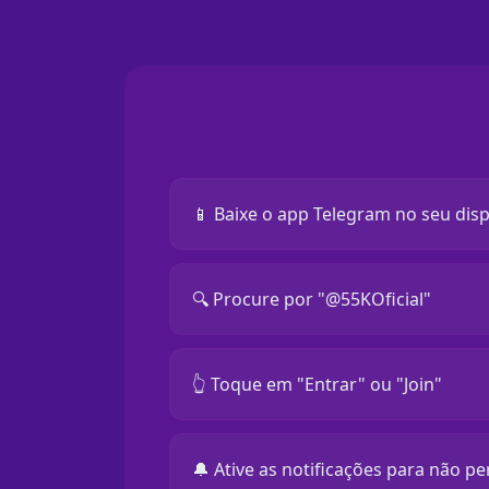
📱 Baixe o app Telegram no seu disp
🔍 Procure por "@55KOficial"
👆 Toque em "Entrar" ou "Join"
🔔 Ative as notificações para não p