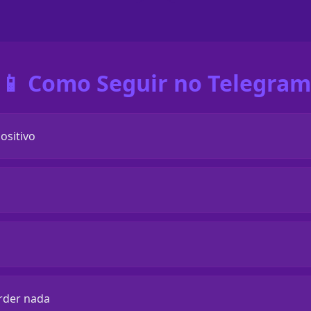
📱 Como Seguir no Telegram
ositivo
erder nada