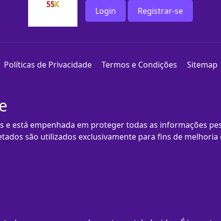
Login
Registrar-se
Políticas de Privacidade
Termos e Condições
Sitemap
de
ios e está empenhada em proteger todas as informações pe
tados são utilizados exclusivamente para fins de melhoria