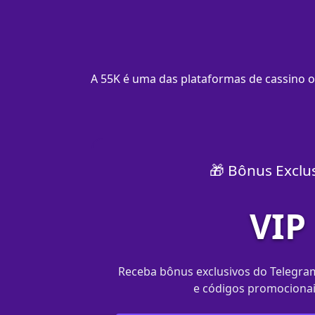
A 55K é uma das plataformas de cassino on
🎁 Bônus Exclu
VIP
Receba bônus exclusivos do Telegra
e códigos promocionai