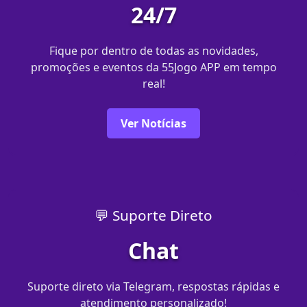
24/7
Fique por dentro de todas as novidades,
promoções e eventos da 55Jogo APP em tempo
real!
Ver Notícias
💬 Suporte Direto
Chat
Suporte direto via Telegram, respostas rápidas e
atendimento personalizado!