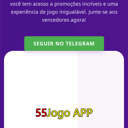
você tem acesso a promoções incríveis e uma
experiência de jogo inigualável. Junte-se aos
vencedores agora!
SEGUIR NO TELEGRAM