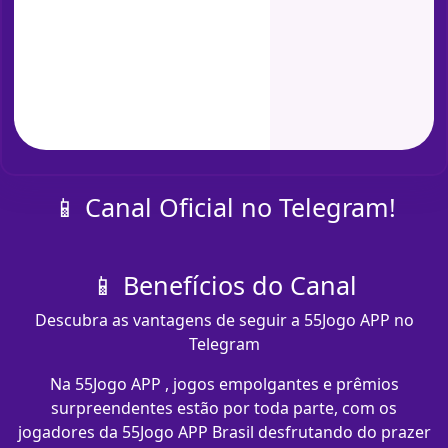
📱 Canal Oficial no Telegram!
📱 Benefícios do Canal
Descubra as vantagens de seguir a 55Jogo APP no
Telegram
Na 55Jogo APP , jogos empolgantes e prêmios
surpreendentes estão por toda parte, com os
jogadores da 55Jogo APP Brasil desfrutando do prazer