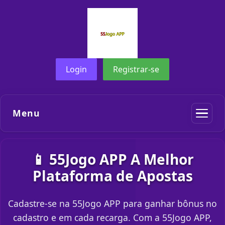
Login
Registrar-se
Menu
📱 55Jogo APP A Melhor
Plataforma de Apostas
Cadastre-se na 55Jogo APP para ganhar bônus no
cadastro e em cada recarga. Com a 55Jogo APP,