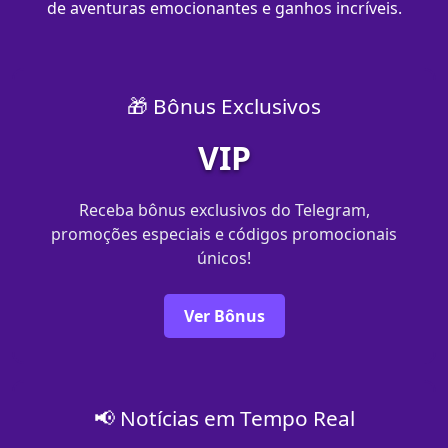
de aventuras emocionantes e ganhos incríveis.
🎁 Bônus Exclusivos
VIP
Receba bônus exclusivos do Telegram,
promoções especiais e códigos promocionais
únicos!
Ver Bônus
📢 Notícias em Tempo Real