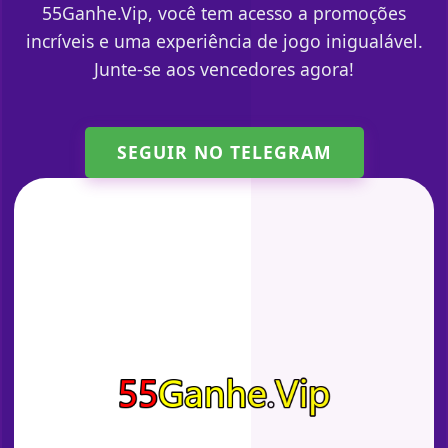
55Ganhe.Vip, você tem acesso a promoções
incríveis e uma experiência de jogo inigualável.
Junte-se aos vencedores agora!
SEGUIR NO TELEGRAM