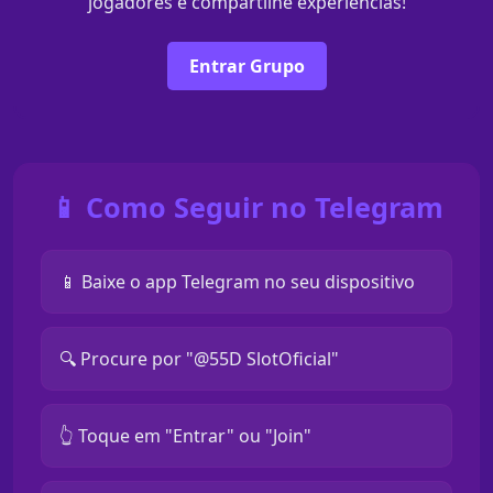
jogadores e compartilhe experiências!
Entrar Grupo
📱 Como Seguir no Telegram
📱 Baixe o app Telegram no seu dispositivo
🔍 Procure por "@55D SlotOficial"
👆 Toque em "Entrar" ou "Join"