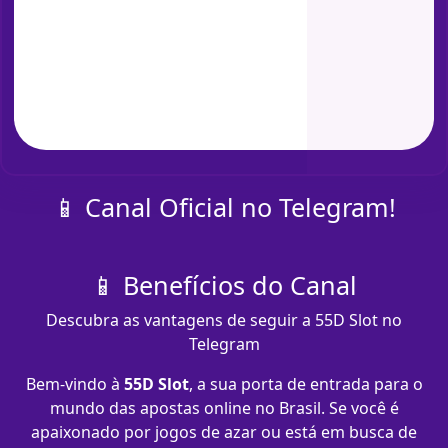
📱 Canal Oficial no Telegram!
📱 Benefícios do Canal
Descubra as vantagens de seguir a 55D Slot no
Telegram
Bem-vindo à
55D Slot
, a sua porta de entrada para o
mundo das apostas online no Brasil. Se você é
apaixonado por jogos de azar ou está em busca de