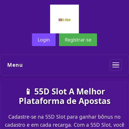
Login
Registrar-se
Menu
📱 55D Slot A Melhor
Plataforma de Apostas
Cadastre-se na 55D Slot para ganhar bônus no
cadastro e em cada recarga. Com a 55D Slot, você