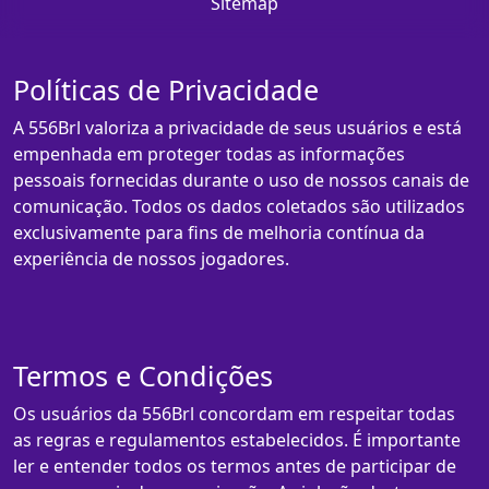
Sitemap
Políticas de Privacidade
A 556Brl valoriza a privacidade de seus usuários e está
empenhada em proteger todas as informações
pessoais fornecidas durante o uso de nossos canais de
comunicação. Todos os dados coletados são utilizados
exclusivamente para fins de melhoria contínua da
experiência de nossos jogadores.
Termos e Condições
Os usuários da 556Brl concordam em respeitar todas
as regras e regulamentos estabelecidos. É importante
ler e entender todos os termos antes de participar de