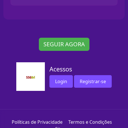
SEGUIR AGORA
Acessos
Login
Registrar-se
Políticas de Privacidade
Termos e Condições