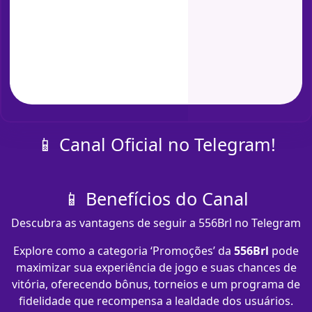
📱 Canal Oficial no Telegram!
📱 Benefícios do Canal
Descubra as vantagens de seguir a 556Brl no Telegram
Explore como a categoria ‘Promoções’ da
556Brl
pode
maximizar sua experiência de jogo e suas chances de
vitória, oferecendo bônus, torneios e um programa de
fidelidade que recompensa a lealdade dos usuários.