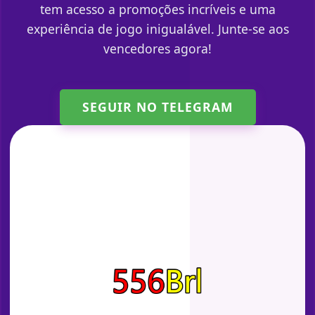
tem acesso a promoções incríveis e uma
experiência de jogo inigualável. Junte-se aos
vencedores agora!
SEGUIR NO TELEGRAM