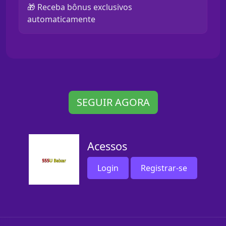
🎁 Receba bônus exclusivos
automaticamente
SEGUIR AGORA
Acessos
Login
Registrar-se