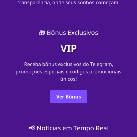
transparência, onde seus sonhos começam!
🎁 Bônus Exclusivos
VIP
Receba bônus exclusivos do Telegram,
promoções especiais e códigos promocionais
únicos!
Ver Bônus
📢 Notícias em Tempo Real