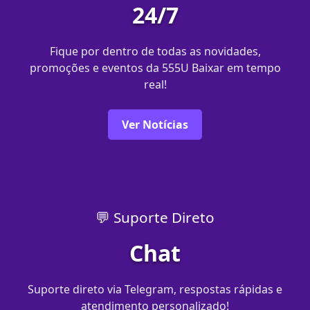
24/7
Fique por dentro de todas as novidades,
promoções e eventos da 555U Baixar em tempo
real!
Ver Notícias
💬 Suporte Direto
Chat
Suporte direto via Telegram, respostas rápidas e
atendimento personalizado!