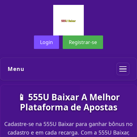
Login
Registrar-se
Menu
📱 555U Baixar A Melhor
Plataforma de Apostas
Cadastre-se na 555U Baixar para ganhar bônus no
cadastro e em cada recarga. Com a 555U Baixar,