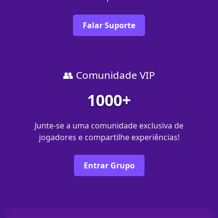
Falar Suporte
👥 Comunidade VIP
1000+
Junte-se a uma comunidade exclusiva de
jogadores e compartilhe experiências!
Entrar Grupo