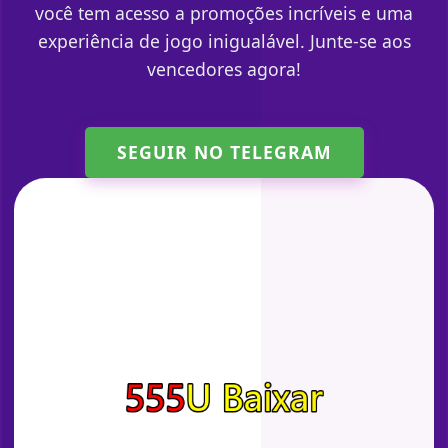
você tem acesso a promoções incríveis e uma
experiência de jogo inigualável. Junte-se aos
vencedores agora!
SEGUIR NO TELEGRAM