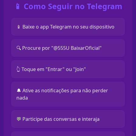
📱 Como Seguir no Telegram
📱 Baixe o app Telegram no seu dispositivo
🔍 Procure por "@555U BaixarOficial"
👆 Toque em "Entrar" ou "Join"
🔔 Ative as notificações para não perder
nada
💬 Participe das conversas e interaja