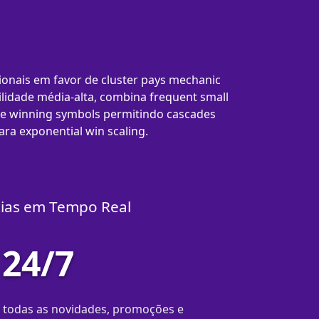
cionais em favor de cluster pays mechanic
lidade média-alta, combina frequent small
ove winning symbols permitindo cascades
ara exponential win scaling.
cias em Tempo Real
24/7
e todas as novidades, promoções e