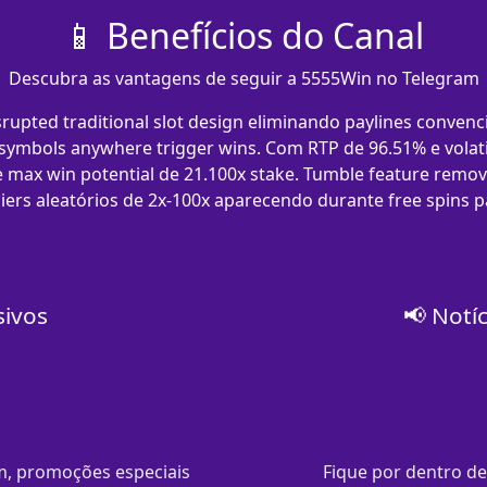
📱 Benefícios do Canal
Descubra as vantagens de seguir a 5555Win no Telegram
rupted traditional slot design eliminando paylines conven
ymbols anywhere trigger wins. Com RTP de 96.51% e volati
e max win potential de 21.100x stake. Tumble feature rem
iers aleatórios de 2x-100x aparecendo durante free spins p
sivos
📢 Notí
m, promoções especiais
Fique por dentro d