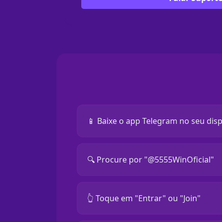
📱 Baixe o app Telegram no seu disp
🔍 Procure por "@5555WinOficial"
👆 Toque em "Entrar" ou "Join"