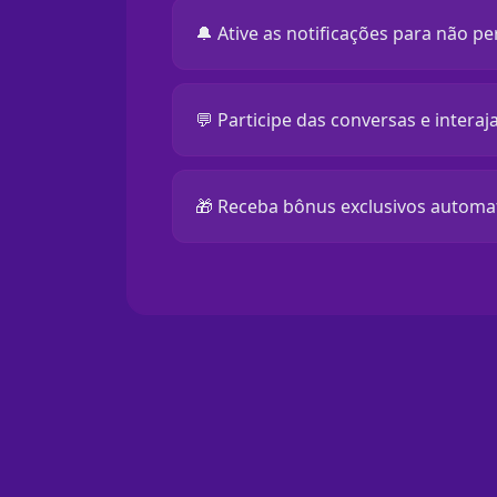
🔔 Ative as notificações para não p
💬 Participe das conversas e interaj
🎁 Receba bônus exclusivos autom