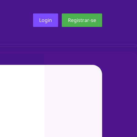
Login
Registrar-se