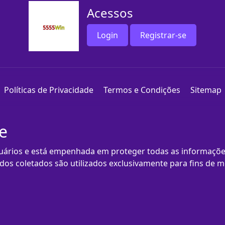
Acessos
Login
Registrar-se
Políticas de Privacidade
Termos e Condições
Sitemap
de
suários e está empenhada em proteger todas as informaçõe
os coletados são utilizados exclusivamente para fins de m