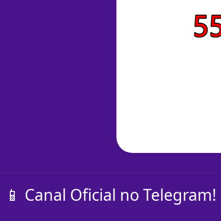
📱 Canal Oficial no Telegram!