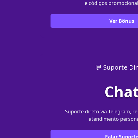
e códigos promocionai
Ver Bônus
💬 Suporte Di
Cha
Suporte direto via Telegram, r
atendimento persona
Falar Suport