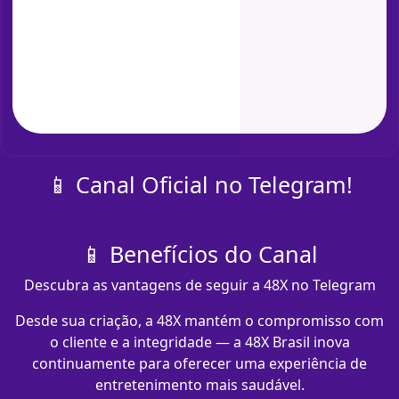
📱 Canal Oficial no Telegram!
📱 Benefícios do Canal
Descubra as vantagens de seguir a 48X no Telegram
Desde sua criação, a 48X mantém o compromisso com
o cliente e a integridade — a 48X Brasil inova
continuamente para oferecer uma experiência de
entretenimento mais saudável.