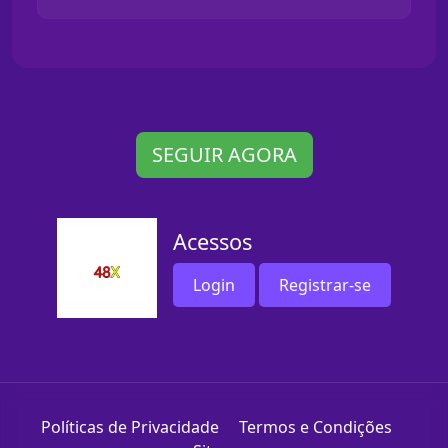
SEGUIR AGORA
Acessos
Login
Registrar-se
Políticas de Privacidade
Termos e Condições