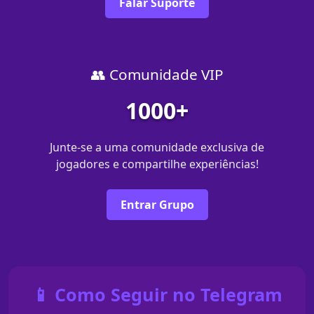
Falar Suporte
👥 Comunidade VIP
1000+
Junte-se a uma comunidade exclusiva de
jogadores e compartilhe experiências!
Entrar Grupo
📱 Como Seguir no Telegram