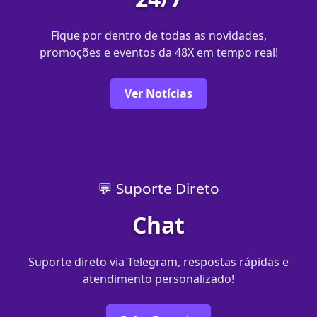
Fique por dentro de todas as novidades,
promoções e eventos da 48X em tempo real!
Ver Notícias
💬 Suporte Direto
Chat
Suporte direto via Telegram, respostas rápidas e
atendimento personalizado!