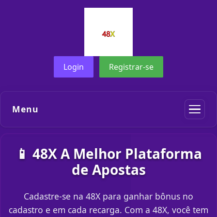
Login
Registrar-se
Menu
📱 48X A Melhor Plataforma
de Apostas
Cadastre-se na 48X para ganhar bônus no
cadastro e em cada recarga. Com a 48X, você tem