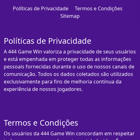
Políticas de Privacidade
Termos e Condições
Sitemap
Políticas de Privacidade
A 444 Game Win valoriza a privacidade de seus usuários
e está empenhada em proteger todas as informações
pessoais fornecidas durante o uso de nossos canais de
comunicação. Todos os dados coletados são utilizados
exclusivamente para fins de melhoria contínua da
experiência de nossos jogadores.
Termos e Condições
Os usuários da 444 Game Win concordam em respeitar