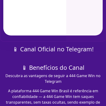
📱 Canal Oficial no Telegram!
📱 Benefícios do Canal
Descubra as vantagens de seguir a 444 Game Win no
Telegram
A plataforma 444 Game Win Brasil é referência em
confiabilidade — a 444 Game Win tem saques
transparentes, sem taxas ocultas, sendo exemplo de