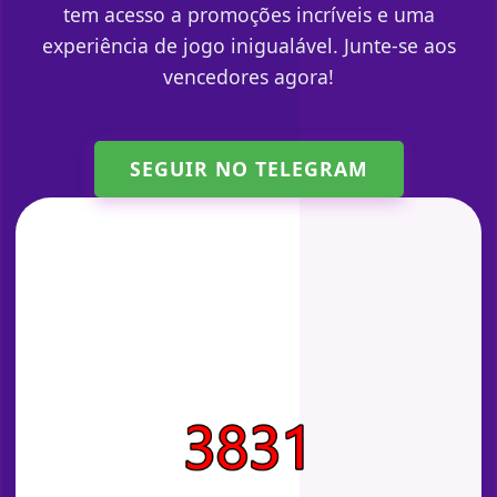
tem acesso a promoções incríveis e uma
experiência de jogo inigualável. Junte-se aos
vencedores agora!
SEGUIR NO TELEGRAM