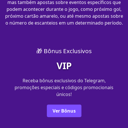
mas também apostas sobre eventos específicos que
podem acontecer durante o jogo, como próximo gol,
próximo cartão amarelo, ou até mesmo apostas sobre
o número de escanteios em um determinado período.
🎁 Bônus Exclusivos
VIP
Receba bônus exclusivos do Telegram,
promoções especiais e códigos promocionais
únicos!
Ver Bônus