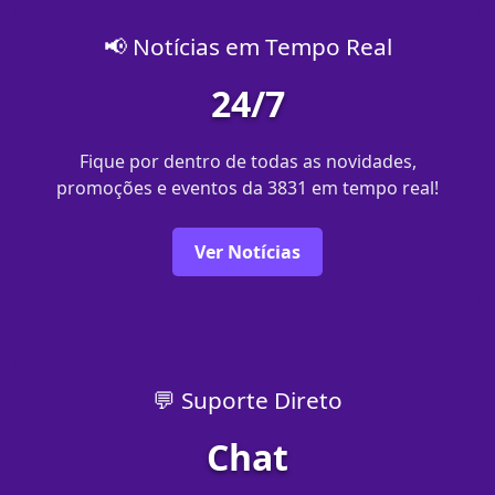
📢 Notícias em Tempo Real
24/7
Fique por dentro de todas as novidades,
promoções e eventos da 3831 em tempo real!
Ver Notícias
💬 Suporte Direto
Chat