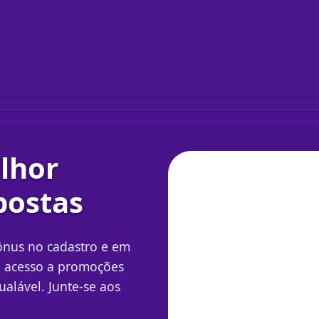
lhor
postas
ônus no cadastro e em
m acesso a promoções
ualável. Junte-se aos