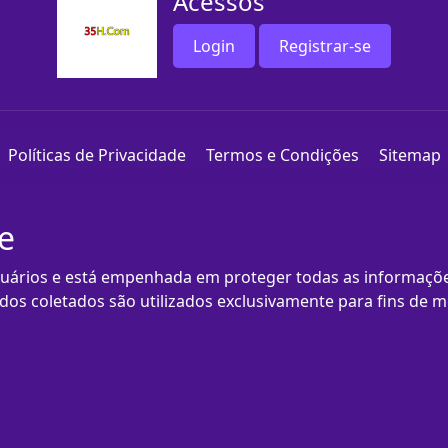
Acessos
Login
Registrar-se
Políticas de Privacidade
Termos e Condições
Sitemap
de
usuários e está empenhada em proteger todas as informaçõe
os coletados são utilizados exclusivamente para fins de m