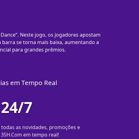
 Dance”. Neste jogo, os jogadores apostam
a barra se torna mais baixa, aumentando a
ncial para grandes prêmios.
cias em Tempo Real
24/7
e todas as novidades, promoções e
 35H.Com em tempo real!