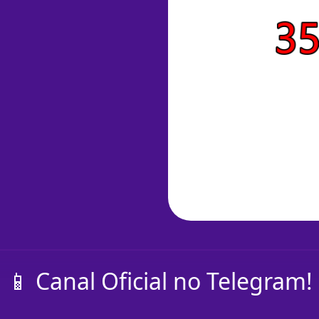
📱 Canal Oficial no Telegram!