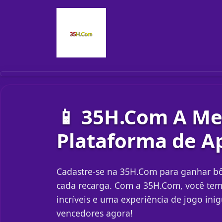
📱 35H.Com A Me
Plataforma de A
Cadastre-se na 35H.Com para ganhar b
cada recarga. Com a 35H.Com, você te
incríveis e uma experiência de jogo inig
vencedores agora!