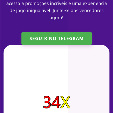
acesso a promoções incríveis e uma experiência
de jogo inigualável. Junte-se aos vencedores
agora!
SEGUIR NO TELEGRAM