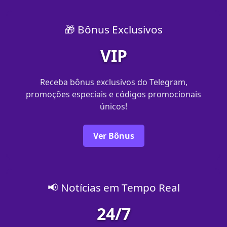
🎁 Bônus Exclusivos
VIP
Receba bônus exclusivos do Telegram,
promoções especiais e códigos promocionais
únicos!
Ver Bônus
📢 Notícias em Tempo Real
24/7