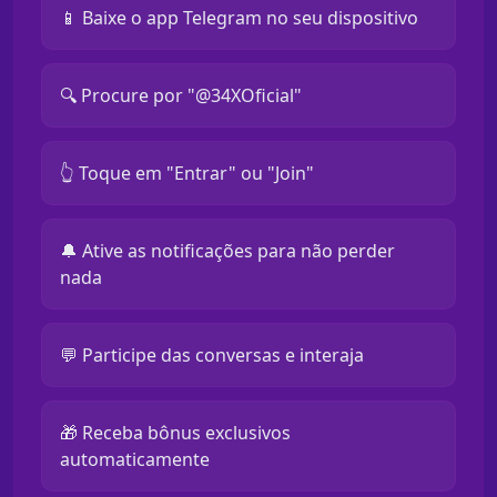
📱 Baixe o app Telegram no seu dispositivo
🔍 Procure por "@34XOficial"
👆 Toque em "Entrar" ou "Join"
🔔 Ative as notificações para não perder
nada
💬 Participe das conversas e interaja
🎁 Receba bônus exclusivos
automaticamente