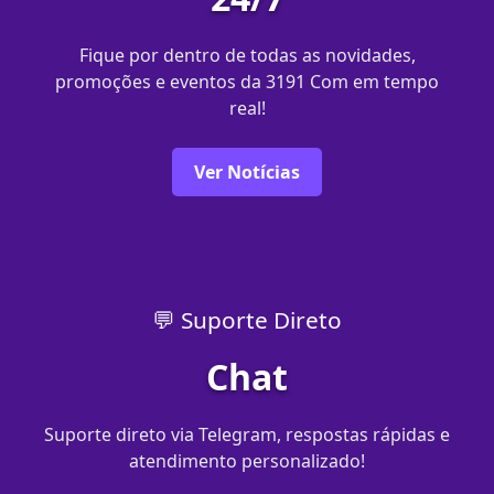
Fique por dentro de todas as novidades,
promoções e eventos da 3191 Com em tempo
real!
Ver Notícias
💬 Suporte Direto
Chat
Suporte direto via Telegram, respostas rápidas e
atendimento personalizado!