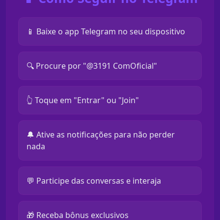
📱 Baixe o app Telegram no seu dispositivo
🔍 Procure por "@3191 ComOficial"
👆 Toque em "Entrar" ou "Join"
🔔 Ative as notificações para não perder
nada
💬 Participe das conversas e interaja
🎁 Receba bônus exclusivos