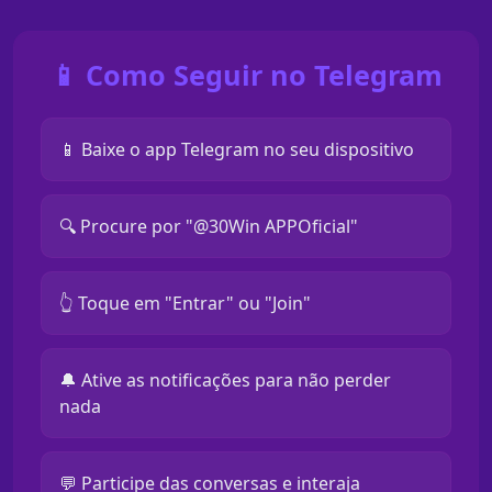
📱 Como Seguir no Telegram
📱 Baixe o app Telegram no seu dispositivo
🔍 Procure por "@30Win APPOficial"
👆 Toque em "Entrar" ou "Join"
🔔 Ative as notificações para não perder
nada
💬 Participe das conversas e interaja