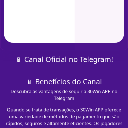
📱 Canal Oficial no Telegram!
📱 Benefícios do Canal
Descubra as vantagens de seguir a 30Win APP no
Telegram
Quando se trata de transações, o 30Win APP oferece
uma variedade de métodos de pagamento que são
rápidos, seguros e altamente eficientes. Os jogadores