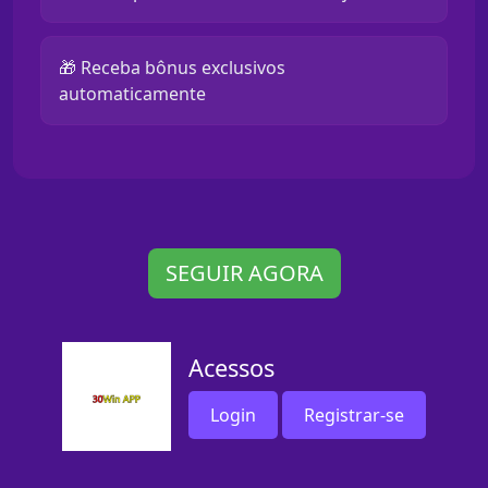
🎁 Receba bônus exclusivos
automaticamente
SEGUIR AGORA
Acessos
Login
Registrar-se