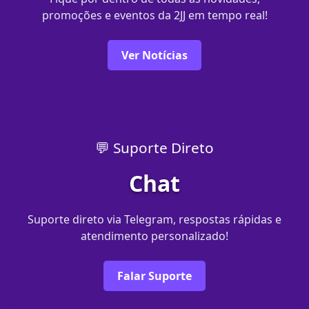
promoções e eventos da 2JJ em tempo real!
Ver Notícias
💬 Suporte Direto
Chat
Suporte direto via Telegram, respostas rápidas e
atendimento personalizado!
Falar Suporte