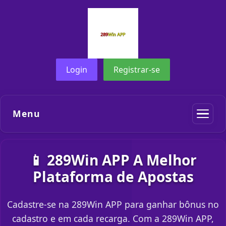
Login
Registrar-se
Menu
📱 289Win APP A Melhor
Plataforma de Apostas
Cadastre-se na 289Win APP para ganhar bônus no
cadastro e em cada recarga. Com a 289Win APP,