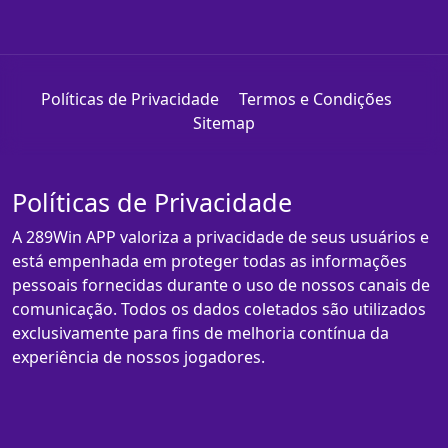
Políticas de Privacidade
Termos e Condições
Sitemap
Políticas de Privacidade
A 289Win APP valoriza a privacidade de seus usuários e
está empenhada em proteger todas as informações
pessoais fornecidas durante o uso de nossos canais de
comunicação. Todos os dados coletados são utilizados
exclusivamente para fins de melhoria contínua da
experiência de nossos jogadores.