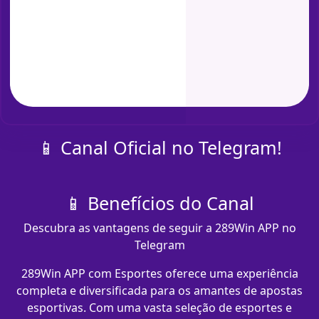
📱 Canal Oficial no Telegram!
📱 Benefícios do Canal
Descubra as vantagens de seguir a 289Win APP no
Telegram
289Win APP com​ Esportes oferece uma experiência
completa e diversificada para os amantes de apostas
esportivas. Com uma vasta seleção de esportes e