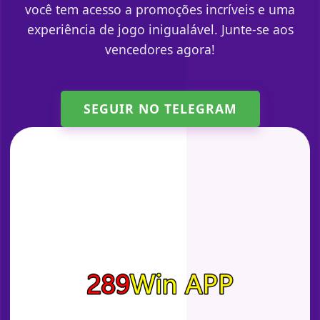
você tem acesso a promoções incríveis e uma
experiência de jogo inigualável. Junte-se aos
vencedores agora!
SEGUIR NO TELEGRAM