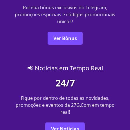
Receba bônus exclusivos do Telegram,
promoções especiais e códigos promocionais
únicos!
Ver Bônus
📢 Notícias em Tempo Real
24/7
Fique por dentro de todas as novidades,
promoções e eventos da 27G.Com em tempo
real!
Ver Notícias