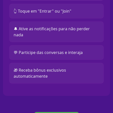
👆 Toque em "Entrar" ou "Join"
🔔 Ative as notificações para não perder
nada
💬 Participe das conversas e interaja
🎁 Receba bônus exclusivos
automaticamente