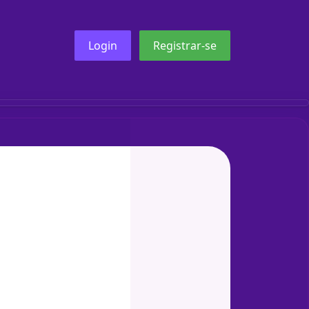
Login
Registrar-se