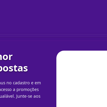
hor
postas
nus no cadastro e em
 acesso a promoções
ualável. Junte-se aos