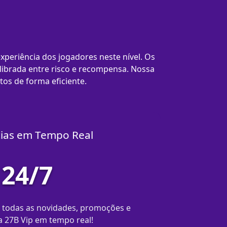
xperiência dos jogadores neste nível. Os
librada entre risco e recompensa. Nossa
os de forma eficiente.
cias em Tempo Real
24/7
e todas as novidades, promoções e
a 27B Vip em tempo real!