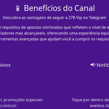
📱 Benefícios do Canal
Descubra as vantagens de seguir a 27B Vip no Telegram
requisitos de apostas otimizados que refletem o nível de e
afiadores mas alcançáveis, oferecendo uma experiência equi
rramentas avançadas que ajudam você a cumprir os requisit
sivos
📢 Notí
m, promoções especiais
Fique por dentro d
s únicos!
eventos d