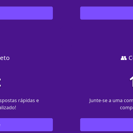
reto
👥 
t
espostas rápidas e
Junte-se a uma com
lizado!
compa
e