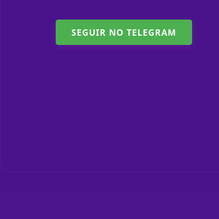
SEGUIR NO TELEGRAM