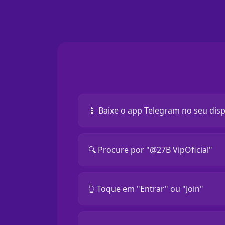
📱 Baixe o app Telegram no seu disp
🔍 Procure por "@27B VipOficial"
👆 Toque em "Entrar" ou "Join"