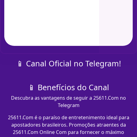
📱 Canal Oficial no Telegram!
📱 Benefícios do Canal
Descubra as vantagens de seguir a 25611.Com no
Telegram
25611.Com é o paraíso de entretenimento ideal para
apostadores brasileiros. Promoções atraentes da
25611.Com Online Com para fornecer o máximo