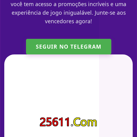
você tem acesso a promoções incríveis e uma
experiência de jogo inigualável. Junte-se aos
vencedores agora!
SEGUIR NO TELEGRAM