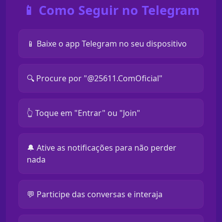
📱 Como Seguir no Telegram
📱 Baixe o app Telegram no seu dispositivo
🔍 Procure por "@25611.ComOficial"
👆 Toque em "Entrar" ou "Join"
🔔 Ative as notificações para não perder
nada
💬 Participe das conversas e interaja