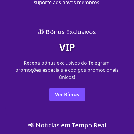
suporte aos novos membros.
🎁 Bônus Exclusivos
VIP
Receba bônus exclusivos do Telegram,
promoções especiais e códigos promocionais
únicos!
Ver Bônus
📢 Notícias em Tempo Real