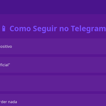
📱 Como Seguir no Telegram
ositivo
icial"
erder nada