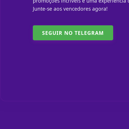
promoções incríveis e uma experiência d
Junte-se aos vencedores agora!
SEGUIR NO TELEGRAM