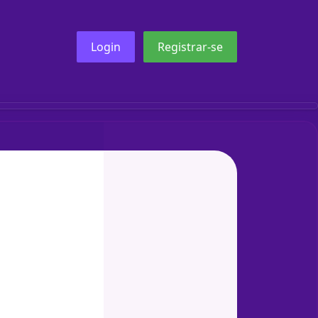
Login
Registrar-se