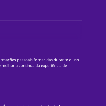
formações pessoais fornecidas durante o uso
e melhoria contínua da experiência de