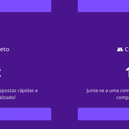
reto
👥 
t
espostas rápidas e
Junte-se a uma com
lizado!
compa
e