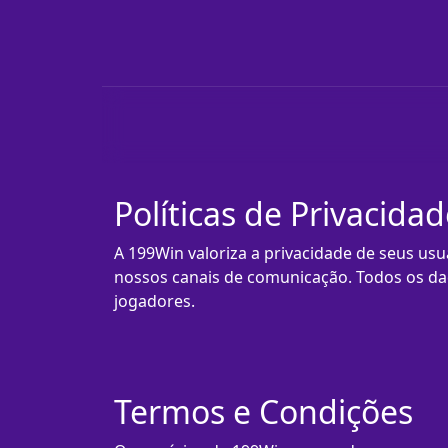
Políticas de Privacida
A 199Win valoriza a privacidade de seus us
nossos canais de comunicação. Todos os dad
jogadores.
Termos e Condições