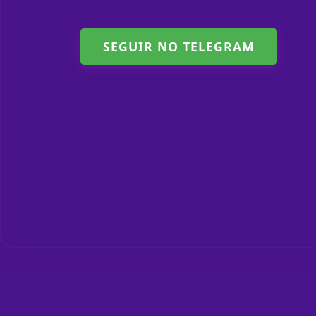
SEGUIR NO TELEGRAM