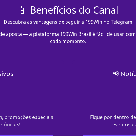
📱 Benefícios do Canal
Descubra as vantagens de seguir a 199Win no Telegram
e aposta — a plataforma 199Win Brasil é fácil de usar, com 
cada momento.
sivos
📢 Notí
m, promoções especiais
Fique por dentro d
s únicos!
eventos d