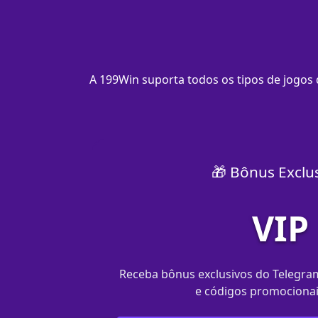
A 199Win suporta todos os tipos de jogos d
🎁 Bônus Exclu
VIP
Receba bônus exclusivos do Telegra
e códigos promocionai