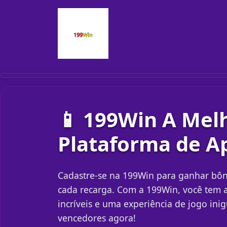
📱 199Win A Mel
Plataforma de A
Cadastre-se na 199Win para ganhar bôn
cada recarga. Com a 199Win, você tem 
incríveis e uma experiência de jogo inig
vencedores agora!