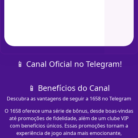
📱 Canal Oficial no Telegram!
📱 Benefícios do Canal
Descubra as vantagens de seguir a 1658 no Telegram
O 1658 oferece uma série de bônus, desde boas-vindas
até promoções de fidelidade, além de um clube VIP
com benefícios únicos. Essas promoções tornam a
experiência de jogo ainda mais emocionante,