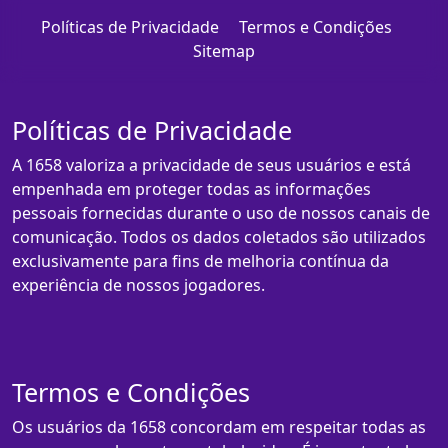
Políticas de Privacidade
Termos e Condições
Sitemap
Políticas de Privacidade
A 1658 valoriza a privacidade de seus usuários e está
empenhada em proteger todas as informações
pessoais fornecidas durante o uso de nossos canais de
comunicação. Todos os dados coletados são utilizados
exclusivamente para fins de melhoria contínua da
experiência de nossos jogadores.
Termos e Condições
Os usuários da 1658 concordam em respeitar todas as