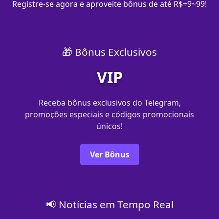
Registre-se agora e aproveite bônus de até R$+9~99!
🎁 Bônus Exclusivos
VIP
Receba bônus exclusivos do Telegram,
promoções especiais e códigos promocionais
únicos!
Ver Bônus
📢 Notícias em Tempo Real