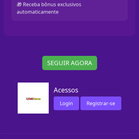
🎁 Receba bônus exclusivos
automaticamente
SEGUIR AGORA
Acessos
Login
Registrar-se