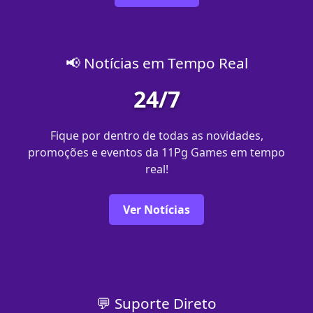
📢 Notícias em Tempo Real
24/7
Fique por dentro de todas as novidades,
promoções e eventos da 11Pg Games em tempo
real!
Ver Notícias
💬 Suporte Direto