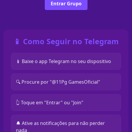
Entrar Grupo
📱 Como Seguir no Telegram
📱 Baixe o app Telegram no seu dispositivo
🔍 Procure por "@11Pg GamesOficial"
👆 Toque em "Entrar" ou "Join"
🔔 Ative as notificações para não perder
nada