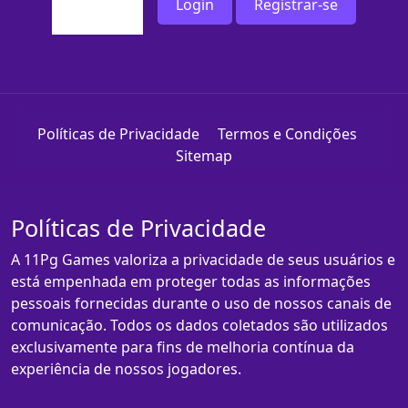
Login
Registrar-se
Políticas de Privacidade
Termos e Condições
Sitemap
Políticas de Privacidade
A 11Pg Games valoriza a privacidade de seus usuários e
está empenhada em proteger todas as informações
pessoais fornecidas durante o uso de nossos canais de
comunicação. Todos os dados coletados são utilizados
exclusivamente para fins de melhoria contínua da
experiência de nossos jogadores.