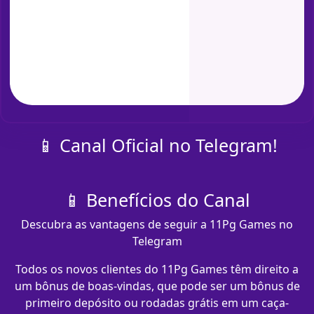
📱 Canal Oficial no Telegram!
📱 Benefícios do Canal
Descubra as vantagens de seguir a 11Pg Games no
Telegram
Todos os novos clientes do 11Pg Games têm direito a
um bônus de boas-vindas, que pode ser um bônus de
primeiro depósito ou rodadas grátis em um caça-