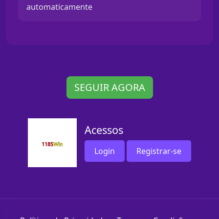
automaticamente
SEGUIR AGORA
Acessos
Login
Registrar-se