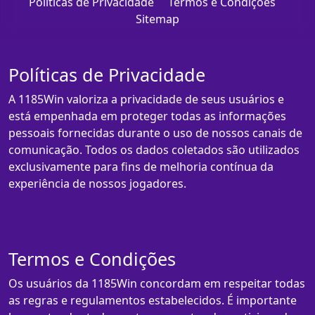
Políticas de Privacidade
Termos e Condições
Sitemap
Políticas de Privacidade
A 1185Win valoriza a privacidade de seus usuários e
está empenhada em proteger todas as informações
pessoais fornecidas durante o uso de nossos canais de
comunicação. Todos os dados coletados são utilizados
exclusivamente para fins de melhoria contínua da
experiência de nossos jogadores.
Termos e Condições
Os usuários da 1185Win concordam em respeitar todas
as regras e regulamentos estabelecidos. É importante