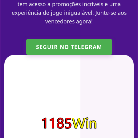
tem acesso a promoções incríveis e uma
experiência de jogo inigualável. Junte-se aos
vencedores agora!
SEGUIR NO TELEGRAM