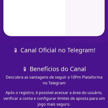
📱 Canal Oficial no Telegram!
📱 Benefícios do Canal
Descubra as vantagens de seguir a 10Pm Plataforma
no Telegram
Após o registro, é possível acessar a área do usuário,
verificar a conta e configurar limites de aposta para um
jogo mais seguro.