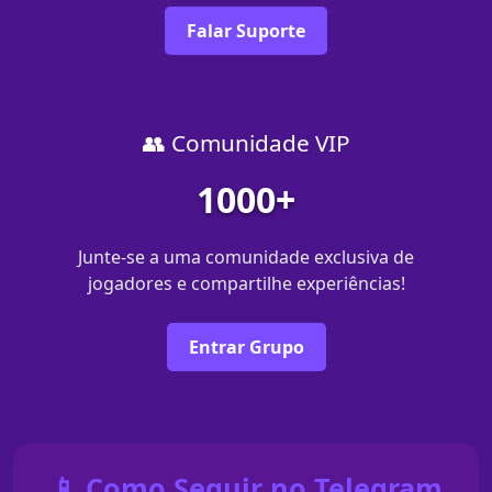
Falar Suporte
👥 Comunidade VIP
1000+
Junte-se a uma comunidade exclusiva de
jogadores e compartilhe experiências!
Entrar Grupo
📱 Como Seguir no Telegram